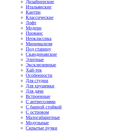
Дизайнерские
Итальянские
Кантри
Классические
Лофт
Модерн
Прованс
Неоклассика
Минимализм
Под старину
Скандинавские
Элитные
Эксклюзивные
Хай-тек
Особенности
Для студии
Для хрущевки
Для дачи
Встроенные
С антресолями
С барной стойкой
С островом
Малогабаритные
Модульные
Скрытые ручки