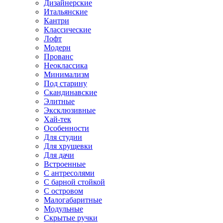
Дизайнерские
Итальянские
Кантри
Классические
Лофт
Модерн
Прованс
Неоклассика
Минимализм
Под старину
Скандинавские
Элитные
Эксклюзивные
Хай-тек
Особенности
Для студии
Для хрущевки
Для дачи
Встроенные
С антресолями
С барной стойкой
С островом
Малогабаритные
Модульные
Скрытые ручки