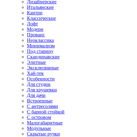
Дизайнерские
Итальянские
Кантри
Классические
Лофт
Модерн
Прованс
Неоклассика
Минимализм
Под старину
Скандинавские
Элитные
Эксклюзивные
Хай-тек
Особенности
Для студии
Для хрущевки
Для дачи
Встроенные
С антресолями
С барной стойкой
С островом
Малогабаритные
Модульные
Скрытые ручки