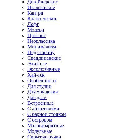
Дизайнерские
Итальянские
Кантри
Классические
Лофт
Модерн
Прованс
Неоклассика
Минимализм
Под старину
Скандинавские
Элитные
Эксклюзивные
Хай-тек
Особенности
Для студии
Для хрущевки
Для дачи
Встроенные
С антресолями
С барной стойкой
С островом
Малогабаритные
Модульные
Скрытые ручки