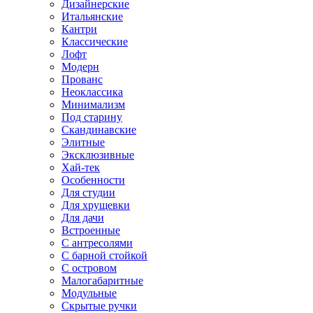
Дизайнерские
Итальянские
Кантри
Классические
Лофт
Модерн
Прованс
Неоклассика
Минимализм
Под старину
Скандинавские
Элитные
Эксклюзивные
Хай-тек
Особенности
Для студии
Для хрущевки
Для дачи
Встроенные
С антресолями
С барной стойкой
С островом
Малогабаритные
Модульные
Скрытые ручки