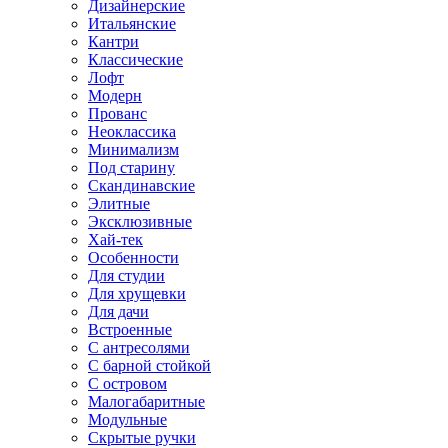
Дизайнерские
Итальянские
Кантри
Классические
Лофт
Модерн
Прованс
Неоклассика
Минимализм
Под старину
Скандинавские
Элитные
Эксклюзивные
Хай-тек
Особенности
Для студии
Для хрущевки
Для дачи
Встроенные
С антресолями
С барной стойкой
С островом
Малогабаритные
Модульные
Скрытые ручки