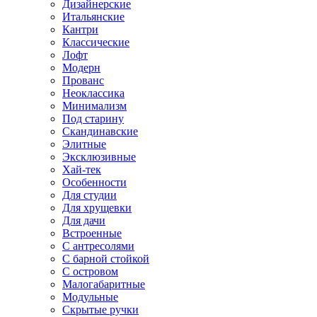
Дизайнерские
Итальянские
Кантри
Классические
Лофт
Модерн
Прованс
Неоклассика
Минимализм
Под старину
Скандинавские
Элитные
Эксклюзивные
Хай-тек
Особенности
Для студии
Для хрущевки
Для дачи
Встроенные
С антресолями
С барной стойкой
С островом
Малогабаритные
Модульные
Скрытые ручки