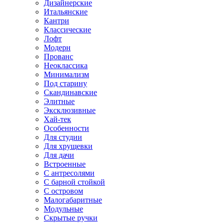
Дизайнерские
Итальянские
Кантри
Классические
Лофт
Модерн
Прованс
Неоклассика
Минимализм
Под старину
Скандинавские
Элитные
Эксклюзивные
Хай-тек
Особенности
Для студии
Для хрущевки
Для дачи
Встроенные
С антресолями
С барной стойкой
С островом
Малогабаритные
Модульные
Скрытые ручки