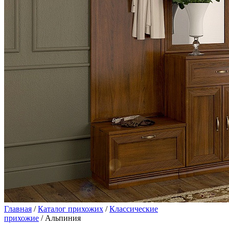
Главная
/
Каталог прихожих
/
Классические
прихожие
/ Альпиния