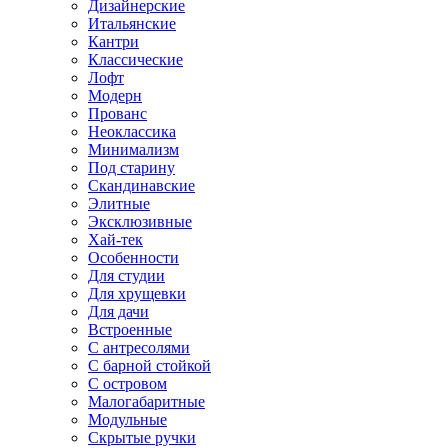
Дизайнерские
Итальянские
Кантри
Классические
Лофт
Модерн
Прованс
Неоклассика
Минимализм
Под старину
Скандинавские
Элитные
Эксклюзивные
Хай-тек
Особенности
Для студии
Для хрущевки
Для дачи
Встроенные
С антресолями
С барной стойкой
С островом
Малогабаритные
Модульные
Скрытые ручки