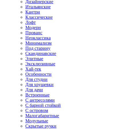
Дизайнерские
Итальянские
Кантри
Классические
Лофт
Модерн
Прованс
Неоклассика
Минимализм
Под старину
Скандинавские
Элитные
Эксклюзивные
Хай-тек
Особенности
Для студии
Для хрущевки
Для дачи
Встроенные
С антресолями
С барной стойкой
С островом
Малогабаритные
Модульные
Скрытые ручки