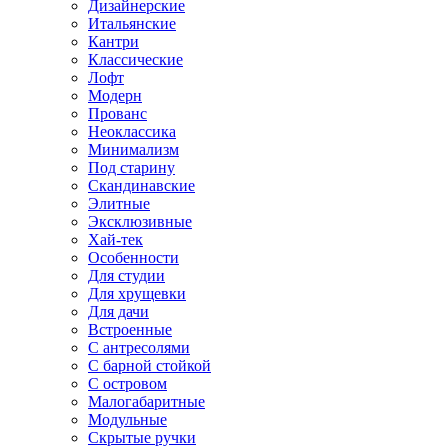
Дизайнерские
Итальянские
Кантри
Классические
Лофт
Модерн
Прованс
Неоклассика
Минимализм
Под старину
Скандинавские
Элитные
Эксклюзивные
Хай-тек
Особенности
Для студии
Для хрущевки
Для дачи
Встроенные
С антресолями
С барной стойкой
С островом
Малогабаритные
Модульные
Скрытые ручки