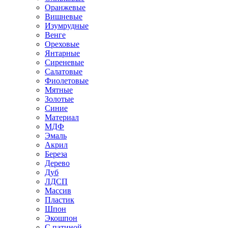
Оранжевые
Вишневые
Изумрудные
Венге
Ореховые
Янтарные
Сиреневые
Салатовые
Фиолетовые
Мятные
Золотые
Синие
Материал
МДФ
Эмаль
Акрил
Береза
Дерево
Дуб
ЛДСП
Массив
Пластик
Шпон
Экошпон
С патиной