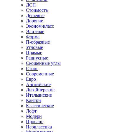
ДСП
Стоимость
Дешевые
Дорогие
Эконом-класс
Элитные
Форма
П-образные
Угловые
Прямые
Радиусные
Скошенные углы
Стиль
Современные
Евро
Английские
Дизайнерские
Итальянские
Кантри
Классические
Лофт
Модерн
Прованс
Неоклассика