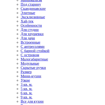
Минимализм
Под старину
Скандинавские
Элитные
Эксклюзивные
Хай-тек
Особенности
Для студии
Для хрущевки
Для дачи
Встроенные
С антресолями
С барной стойкой
С островом
Малогабаритные
Модульные
Скрытые ручки
Размер
Мини-кухни
Узкие
3 кв. м.
5 кв. м.
6 кв. м.
9 кв. м.
Все для кухни