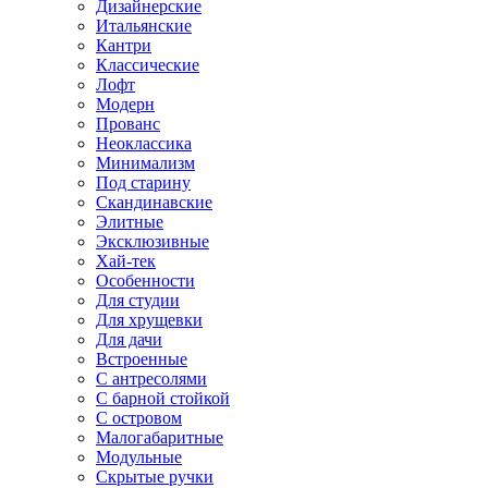
Дизайнерские
Итальянские
Кантри
Классические
Лофт
Модерн
Прованс
Неоклассика
Минимализм
Под старину
Скандинавские
Элитные
Эксклюзивные
Хай-тек
Особенности
Для студии
Для хрущевки
Для дачи
Встроенные
С антресолями
С барной стойкой
С островом
Малогабаритные
Модульные
Скрытые ручки