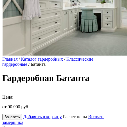
Главная
/
Каталог гардеробных
/
Классические
гардеробные
/ Батанта
Гардеробная Батанта
Цена:
от 90 000
руб.
Добавить в корзину
Расчет цены
Вызвать
Заказать
замерщика