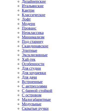
Дизайнерские
Итальянские
Кантри
Классические
Лофт
Модерн
Прованс
Неоклассика
Минимализм
Под старину
Скандинавские
Элитные
Эксклюзивные
Хай-тек
Особенности
Для студии
Для хрущевки
Для дачи
Встроенные
С антресолями
С барной стойкой
С островом
Малогабаритные
Модульные
Скрытые ручки