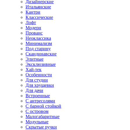
Дизайнерские
Итальянские
Кантри
Классические
Лофт
Модерн
Прованс
Неоклассика
Минимализм
Под старину
Скандинавские
Элитные
Эксклюзивные
Хай-тек
Особенности
Для студии
Для хрущевки
Для дачи
Встроенные
С антресолями
С барной стойкой
С островом
Малогабаритные
Модульные
Скрытые ручки