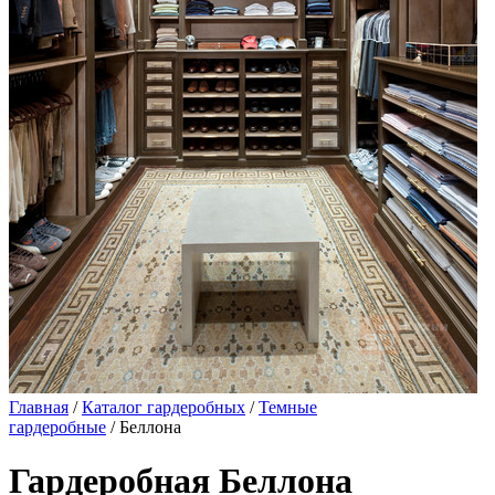
Главная
/
Каталог гардеробных
/
Темные
гардеробные
/ Беллона
Гардеробная Беллона