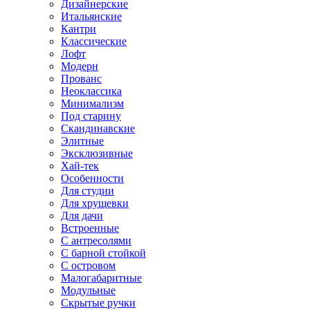
Дизайнерские
Итальянские
Кантри
Классические
Лофт
Модерн
Прованс
Неоклассика
Минимализм
Под старину
Скандинавские
Элитные
Эксклюзивные
Хай-тек
Особенности
Для студии
Для хрущевки
Для дачи
Встроенные
С антресолями
С барной стойкой
С островом
Малогабаритные
Модульные
Скрытые ручки