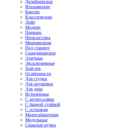
Дизайнерские
Итальянские
Кантри
Классические
Лофт
Модерн
Прованс
Неоклассика
Минимализм
Под старину
Скандинавские
Элитные
Эксклюзивные
Хай-тек
Особенности
Для студии
Для хрущевки
Для дачи
Встроенные
С антресолями
С барной стойкой
С островом
Малогабаритные
Модульные
Скрытые ручки