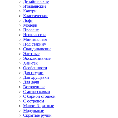
Дизайнерские
Итальянские
Кантри
Классические
Лофт
Модерн
Прованс
Неоклассика
Минимализм
Под старину
Скандинавские
Элитные
Эксклюзивные
Хай-тек
Особенности
Для студии
Для хрущевки
Для дачи
Встроенные
С антресолями
С барной стойкой
С островом
Малогабаритные
Модульные
Скрытые ручки