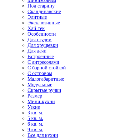
Минимализм
Под старину
Скандинавские
Элитные
Эксклюзивные
Хай-тек
Особенности
Для студии
Для хрущевки
Для дачи
Встроенные
С антресолями
С барной стойкой
С островом
Малогабаритные
Модульные
Скрытые ручки
Размер
Мини-кухни
Узкие
3 кв. м.
5 кв. м.
6 кв. м.
9 кв. м.
Все для кухни