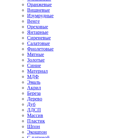
Оранжевые
Вишневые
Изумрудные
Венге
Ореховые
Янтарные
Сиреневые
Салатовые
Фиолетовые
Мятные
Золотые
Синие
Материал
МДФ
Эмаль
Акрил
Береза
Дерево
Дуб
ЛДСП
Массив
Пластик
Шпон
Экошпон
С патиной