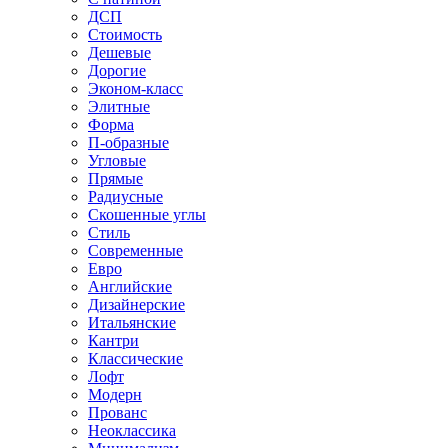
ДСП
Стоимость
Дешевые
Дорогие
Эконом-класс
Элитные
Форма
П-образные
Угловые
Прямые
Радиусные
Скошенные углы
Стиль
Современные
Евро
Английские
Дизайнерские
Итальянские
Кантри
Классические
Лофт
Модерн
Прованс
Неоклассика