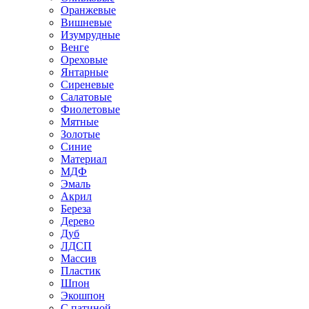
Оранжевые
Вишневые
Изумрудные
Венге
Ореховые
Янтарные
Сиреневые
Салатовые
Фиолетовые
Мятные
Золотые
Синие
Материал
МДФ
Эмаль
Акрил
Береза
Дерево
Дуб
ЛДСП
Массив
Пластик
Шпон
Экошпон
С патиной