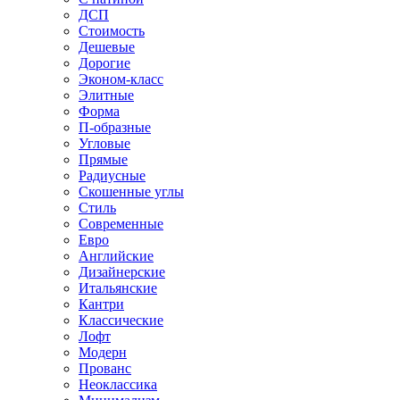
ДСП
Стоимость
Дешевые
Дорогие
Эконом-класс
Элитные
Форма
П-образные
Угловые
Прямые
Радиусные
Скошенные углы
Стиль
Современные
Евро
Английские
Дизайнерские
Итальянские
Кантри
Классические
Лофт
Модерн
Прованс
Неоклассика