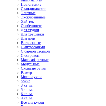
Минимализм
Под старину
Скандинавские
Элитные
Эксклюзивные
Хай-тек
Особенности
Для студии
Для хрущевки
Для дачи
Встроенные
С антресолями
С барной стойкой
С островом
Малогабаритные
Модульные
Скрытые ручки
Размер
Мини-кухни
Узкие
3 кв. м.
5 кв. м.
6 кв. м.
9 кв. м.
Все для кухни