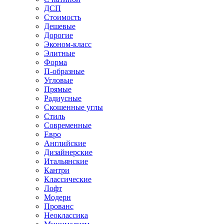
ДСП
Стоимость
Дешевые
Дорогие
Эконом-класс
Элитные
Форма
П-образные
Угловые
Прямые
Радиусные
Скошенные углы
Стиль
Современные
Евро
Английские
Дизайнерские
Итальянские
Кантри
Классические
Лофт
Модерн
Прованс
Неоклассика