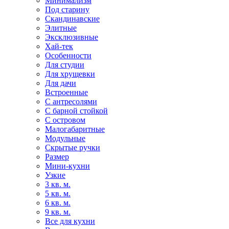
Минимализм
Под старину
Скандинавские
Элитные
Эксклюзивные
Хай-тек
Особенности
Для студии
Для хрущевки
Для дачи
Встроенные
С антресолями
С барной стойкой
С островом
Малогабаритные
Модульные
Скрытые ручки
Размер
Мини-кухни
Узкие
3 кв. м.
5 кв. м.
6 кв. м.
9 кв. м.
Все для кухни