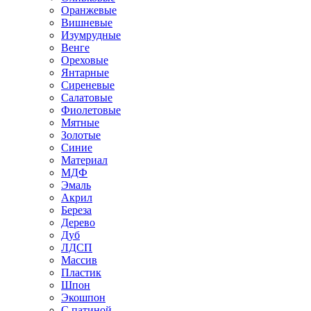
Оранжевые
Вишневые
Изумрудные
Венге
Ореховые
Янтарные
Сиреневые
Салатовые
Фиолетовые
Мятные
Золотые
Синие
Материал
МДФ
Эмаль
Акрил
Береза
Дерево
Дуб
ЛДСП
Массив
Пластик
Шпон
Экошпон
С патиной