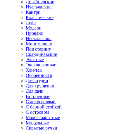
Дизайнерские
Итальянские
Кантри
Классические
Лофт
Модерн
Прованс
Неоклассика
Минимализм
Под старину
Скандинавские
Элитные
Эксклюзивные
Хай-тек
Особенности
Для студии
Для хрущевки
Для дачи
Встроенные
С антресолями
С барной стойкой
С островом
Малогабаритные
Модульные
Скрытые ручки