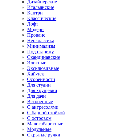
Дизайнерские
Итальянские
Кантри
Классические
Лофт
Модерн
Прованс
Неоклассика
Минимализм
Под старину
Скандинавские
Элитные
Эксклюзивные
Хай-тек
Особенности
Для студии
Для хрущевки
Для дачи
Встроенные
С антресолями
С барной стойкой
С островом
Малогабаритные
Модульные
Скрытые ручки