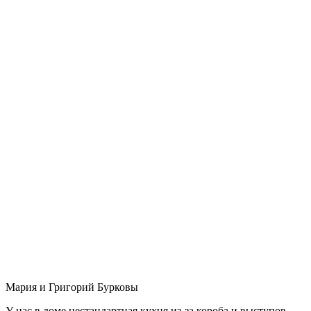
Мария и Григорий Бурковы
У нас в доме нестандартная кухня из-за короба и выступов,