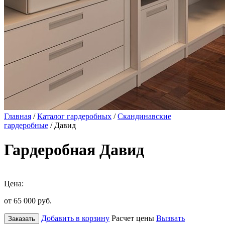
Главная
/
Каталог гардеробных
/
Скандинавские
гардеробные
/ Давид
Гардеробная Давид
Цена:
от 65 000
руб.
Добавить в корзину
Расчет цены
Вызвать
Заказать