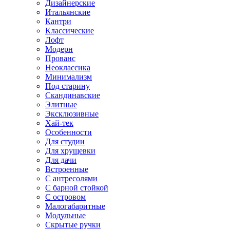
Дизайнерские
Итальянские
Кантри
Классические
Лофт
Модерн
Прованс
Неоклассика
Минимализм
Под старину
Скандинавские
Элитные
Эксклюзивные
Хай-тек
Особенности
Для студии
Для хрущевки
Для дачи
Встроенные
С антресолями
С барной стойкой
С островом
Малогабаритные
Модульные
Скрытые ручки