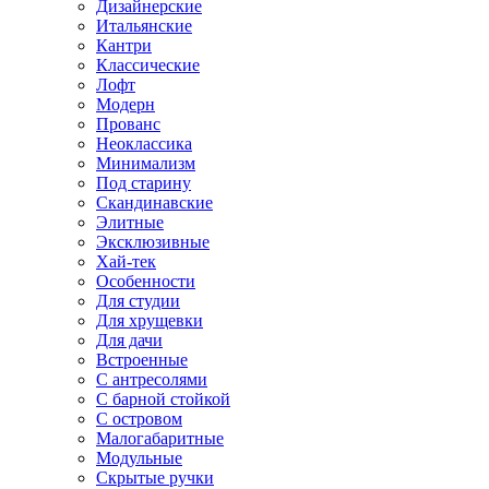
Дизайнерские
Итальянские
Кантри
Классические
Лофт
Модерн
Прованс
Неоклассика
Минимализм
Под старину
Скандинавские
Элитные
Эксклюзивные
Хай-тек
Особенности
Для студии
Для хрущевки
Для дачи
Встроенные
С антресолями
С барной стойкой
С островом
Малогабаритные
Модульные
Скрытые ручки