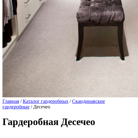
Главная
/
Каталог гардеробных
/
Скандинавские
гардеробные
/ Десечео
Гардеробная Десечео