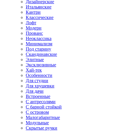
Дизайнерские
Итальянские
Кантри
Классические
Лофт
Модерн
Прованс
Неоклассика
Минимализм
Под старину
Скандинавские
Элитные
Эксклюзивные
Хай-тек
Особенности
Для студии
Для хрущевки
Для дачи
Встроенные
С антресолями
С барной стойкой
С островом
Малогабаритные
Модульные
Скрытые ручки