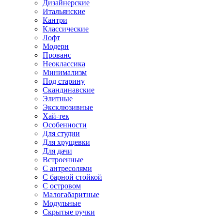
Дизайнерские
Итальянские
Кантри
Классические
Лофт
Модерн
Прованс
Неоклассика
Минимализм
Под старину
Скандинавские
Элитные
Эксклюзивные
Хай-тек
Особенности
Для студии
Для хрущевки
Для дачи
Встроенные
С антресолями
С барной стойкой
С островом
Малогабаритные
Модульные
Скрытые ручки