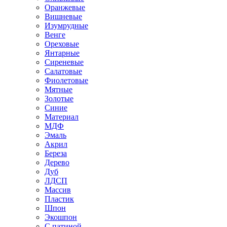
Оранжевые
Вишневые
Изумрудные
Венге
Ореховые
Янтарные
Сиреневые
Салатовые
Фиолетовые
Мятные
Золотые
Синие
Материал
МДФ
Эмаль
Акрил
Береза
Дерево
Дуб
ЛДСП
Массив
Пластик
Шпон
Экошпон
С патиной