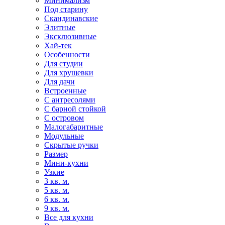
Минимализм
Под старину
Скандинавские
Элитные
Эксклюзивные
Хай-тек
Особенности
Для студии
Для хрущевки
Для дачи
Встроенные
С антресолями
С барной стойкой
С островом
Малогабаритные
Модульные
Скрытые ручки
Размер
Мини-кухни
Узкие
3 кв. м.
5 кв. м.
6 кв. м.
9 кв. м.
Все для кухни