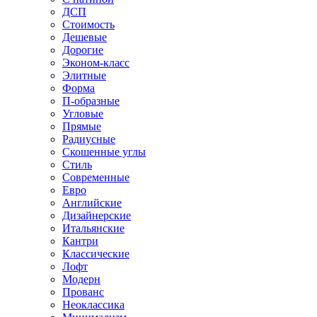
ДСП
Стоимость
Дешевые
Дорогие
Эконом-класс
Элитные
Форма
П-образные
Угловые
Прямые
Радиусные
Скошенные углы
Стиль
Современные
Евро
Английские
Дизайнерские
Итальянские
Кантри
Классические
Лофт
Модерн
Прованс
Неоклассика