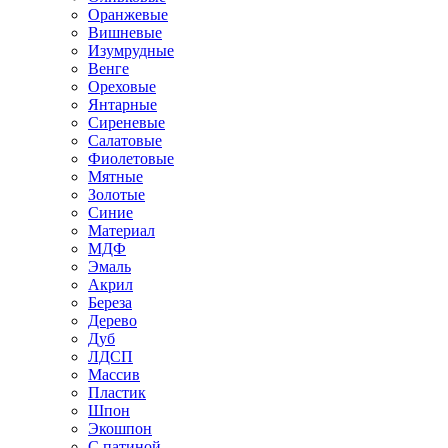
Оранжевые
Вишневые
Изумрудные
Венге
Ореховые
Янтарные
Сиреневые
Салатовые
Фиолетовые
Мятные
Золотые
Синие
Материал
МДФ
Эмаль
Акрил
Береза
Дерево
Дуб
ЛДСП
Массив
Пластик
Шпон
Экошпон
С патиной