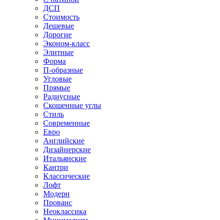
ДСП
Стоимость
Дешевые
Дорогие
Эконом-класс
Элитные
Форма
П-образные
Угловые
Прямые
Радиусные
Скошенные углы
Стиль
Современные
Евро
Английские
Дизайнерские
Итальянские
Кантри
Классические
Лофт
Модерн
Прованс
Неоклассика