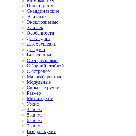
Минимализм
Под старину
Скандинавские
Элитные
Эксклюзивные
Хай-тек
Особенности
Для студии
Для хрущевки
Для дачи
Встроенные
С антресолями
С барной стойкой
С островом
Малогабаритные
Модульные
Скрытые ручки
Размер
Мини-кухни
Узкие
3 кв. м.
5 кв. м.
6 кв. м.
9 кв. м.
Все для кухни