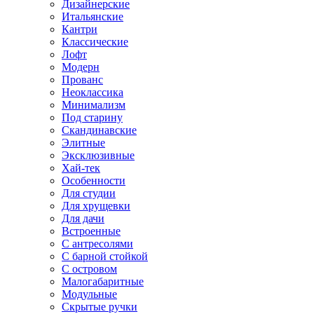
Дизайнерские
Итальянские
Кантри
Классические
Лофт
Модерн
Прованс
Неоклассика
Минимализм
Под старину
Скандинавские
Элитные
Эксклюзивные
Хай-тек
Особенности
Для студии
Для хрущевки
Для дачи
Встроенные
С антресолями
С барной стойкой
С островом
Малогабаритные
Модульные
Скрытые ручки