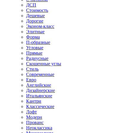
ДСП
Стоимость
Дешевые
Дорогие
Эконом-класс
Элитные
Форма
П-образные
Угловые
Прямые
Радиусные
Скошенные углы
Стиль
Современные
Евро
Английские
Дизайнерские
Итальянские
Кантри
Классические
Лофт
Модерн
Прованс
Неоклассика