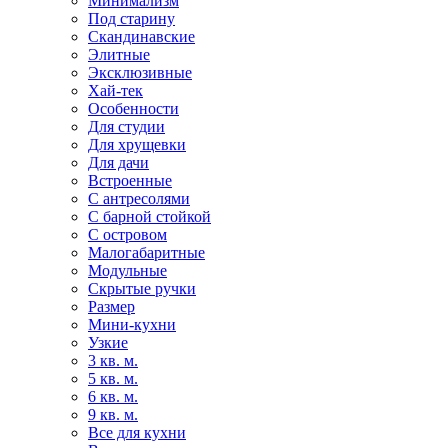
Минимализм
Под старину
Скандинавские
Элитные
Эксклюзивные
Хай-тек
Особенности
Для студии
Для хрущевки
Для дачи
Встроенные
С антресолями
С барной стойкой
С островом
Малогабаритные
Модульные
Скрытые ручки
Размер
Мини-кухни
Узкие
3 кв. м.
5 кв. м.
6 кв. м.
9 кв. м.
Все для кухни