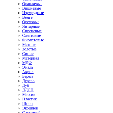
Оранжевые
Вишневые
Изумрудные
Венге
Ореховые
Янтарные
Сиреневые
Салатовые
Фиолетовые
Мятные
Золотые
Синие
Материал
МДФ
Эмаль
Акрил
Береза
Дерево
Дуб
ЛДСП
Массив
Пластик
Шпон
Экошпон
С патиной