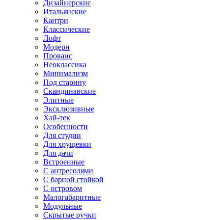
Дизайнерские
Итальянские
Кантри
Классические
Лофт
Модерн
Прованс
Неоклассика
Минимализм
Под старину
Скандинавские
Элитные
Эксклюзивные
Хай-тек
Особенности
Для студии
Для хрущевки
Для дачи
Встроенные
С антресолями
С барной стойкой
С островом
Малогабаритные
Модульные
Скрытые ручки