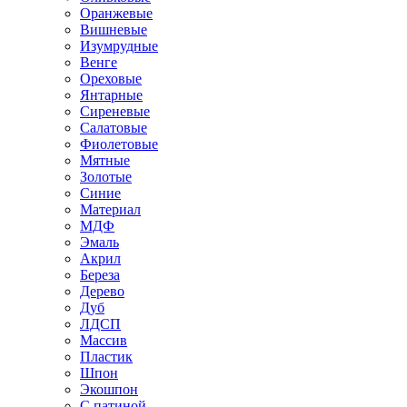
Оранжевые
Вишневые
Изумрудные
Венге
Ореховые
Янтарные
Сиреневые
Салатовые
Фиолетовые
Мятные
Золотые
Синие
Материал
МДФ
Эмаль
Акрил
Береза
Дерево
Дуб
ЛДСП
Массив
Пластик
Шпон
Экошпон
С патиной