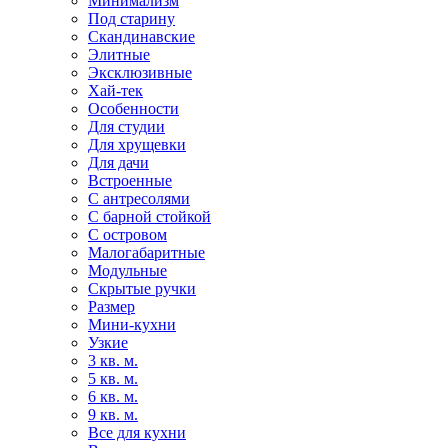
Минимализм
Под старину
Скандинавские
Элитные
Эксклюзивные
Хай-тек
Особенности
Для студии
Для хрущевки
Для дачи
Встроенные
С антресолями
С барной стойкой
С островом
Малогабаритные
Модульные
Скрытые ручки
Размер
Мини-кухни
Узкие
3 кв. м.
5 кв. м.
6 кв. м.
9 кв. м.
Все для кухни