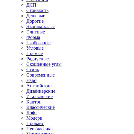
ДСП
Стоимость
Дешевые
Дорогие
Эконом-класс
Элитные
Форма
П-образные
Угловые
Прямые
Радиусные
Скошенные углы
Стиль
Современные
Евро
Английские
Дизайнерские
Итальянские
Кантри
Классические
Лофт
Модерн
Прованс
Неоклассика