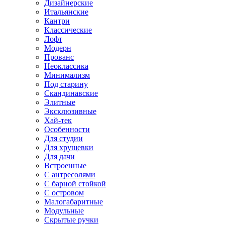
Дизайнерские
Итальянские
Кантри
Классические
Лофт
Модерн
Прованс
Неоклассика
Минимализм
Под старину
Скандинавские
Элитные
Эксклюзивные
Хай-тек
Особенности
Для студии
Для хрущевки
Для дачи
Встроенные
С антресолями
С барной стойкой
С островом
Малогабаритные
Модульные
Скрытые ручки