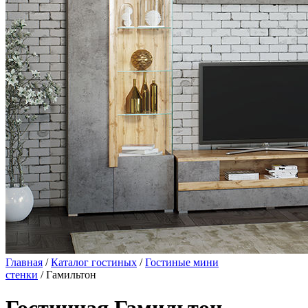
Главная
/
Каталог гостиных
/
Гостиные мини
стенки
/ Гамильтон