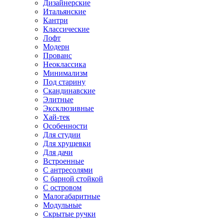
Дизайнерские
Итальянские
Кантри
Классические
Лофт
Модерн
Прованс
Неоклассика
Минимализм
Под старину
Скандинавские
Элитные
Эксклюзивные
Хай-тек
Особенности
Для студии
Для хрущевки
Для дачи
Встроенные
С антресолями
С барной стойкой
С островом
Малогабаритные
Модульные
Скрытые ручки