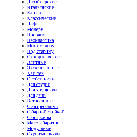
Дизайнерские
Итальянские
Кантри
Классические
Лофт
Модерн
Прованс
Неоклассика
Минимализм
Под старину
Скандинавские
Элитные
Эксклюзивные
Хай-тек
Особенности
Для студии
Для хрущевки
Для дачи
Встроенные
С антресолями
С барной стойкой
С островом
Малогабаритные
Модульные
Скрытые ручки