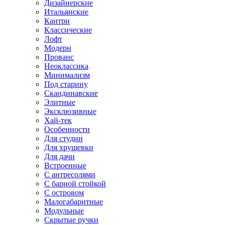
Дизайнерские
Итальянские
Кантри
Классические
Лофт
Модерн
Прованс
Неоклассика
Минимализм
Под старину
Скандинавские
Элитные
Эксклюзивные
Хай-тек
Особенности
Для студии
Для хрущевки
Для дачи
Встроенные
С антресолями
С барной стойкой
С островом
Малогабаритные
Модульные
Скрытые ручки