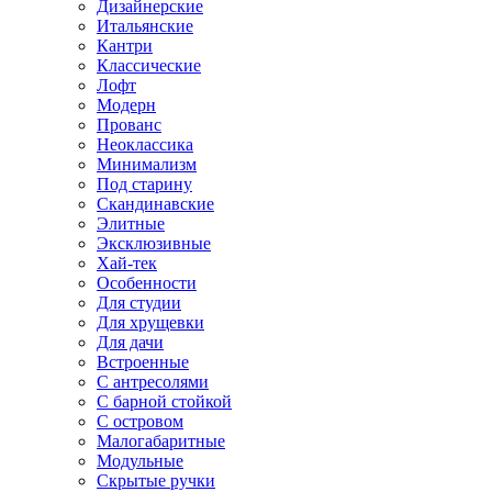
Дизайнерские
Итальянские
Кантри
Классические
Лофт
Модерн
Прованс
Неоклассика
Минимализм
Под старину
Скандинавские
Элитные
Эксклюзивные
Хай-тек
Особенности
Для студии
Для хрущевки
Для дачи
Встроенные
С антресолями
С барной стойкой
С островом
Малогабаритные
Модульные
Скрытые ручки