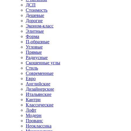
ДСП
Стоимость
Дешевые
Дорогие
Эконом-класс
Элитные
Форма
П-образные
Угловые
Прямые
Радиусные
Скошенные углы
Стиль
Современные
Евро
Английские
Дизайнерские
Итальянские
Кантри
Классические
Лофт
Модерн
Прованс
Неоклассика