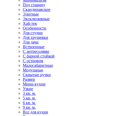
Минимализм
Под старину
Скандинавские
Элитные
Эксклюзивные
Хай-тек
Особенности
Для студии
Для хрущевки
Для дачи
Встроенные
С антресолями
С барной стойкой
С островом
Малогабаритные
Модульные
Скрытые ручки
Размер
Мини-кухни
Узкие
3 кв. м.
5 кв. м.
6 кв. м.
9 кв. м.
Все для кухни