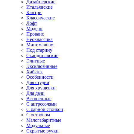
Дизайнерские
Итальянские
Кантри
Классические
Лофт
Модерн
Прованс
Неоклассика
Минимализм
Под старину
Скандинавские
Элитные
Эксклюзивные
Хай-тек
Особенности
Для студии
Для хрущевки
Для дачи
Встроенные
С антресолями
С барной стойкой
С островом
Малогабаритные
Модульные
Скрытые ручки