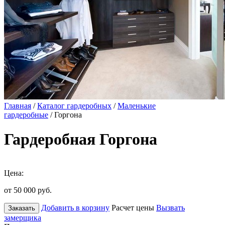
Главная
/
Каталог гардеробных
/
Маленькие
гардеробные
/ Горгона
Гардеробная Горгона
Цена:
от 50 000
руб.
Добавить в корзину
Расчет цены
Вызвать
Заказать
замерщика