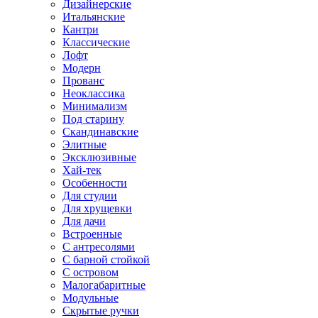
Дизайнерские
Итальянские
Кантри
Классические
Лофт
Модерн
Прованс
Неоклассика
Минимализм
Под старину
Скандинавские
Элитные
Эксклюзивные
Хай-тек
Особенности
Для студии
Для хрущевки
Для дачи
Встроенные
С антресолями
С барной стойкой
С островом
Малогабаритные
Модульные
Скрытые ручки