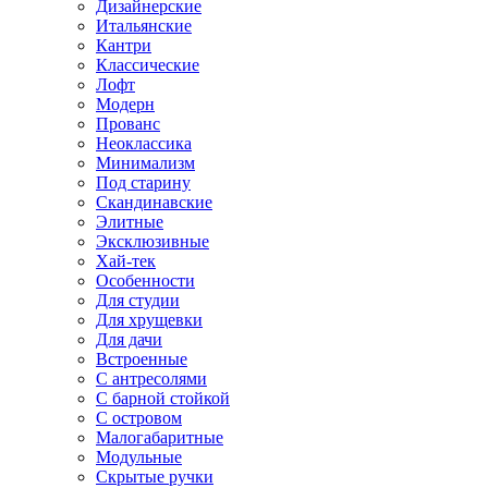
Дизайнерские
Итальянские
Кантри
Классические
Лофт
Модерн
Прованс
Неоклассика
Минимализм
Под старину
Скандинавские
Элитные
Эксклюзивные
Хай-тек
Особенности
Для студии
Для хрущевки
Для дачи
Встроенные
С антресолями
С барной стойкой
С островом
Малогабаритные
Модульные
Скрытые ручки