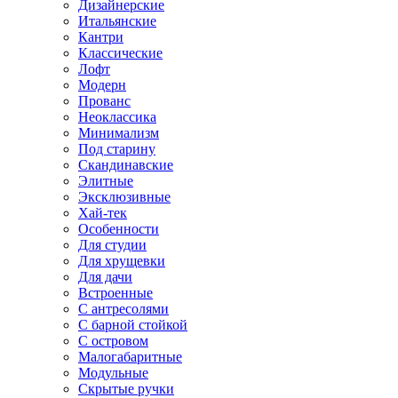
Дизайнерские
Итальянские
Кантри
Классические
Лофт
Модерн
Прованс
Неоклассика
Минимализм
Под старину
Скандинавские
Элитные
Эксклюзивные
Хай-тек
Особенности
Для студии
Для хрущевки
Для дачи
Встроенные
С антресолями
С барной стойкой
С островом
Малогабаритные
Модульные
Скрытые ручки