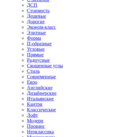
ДСП
Стоимость
Дешевые
Дорогие
Эконом-класс
Элитные
Форма
П-образные
Угловые
Прямые
Радиусные
Скошенные углы
Стиль
Современные
Евро
Английские
Дизайнерские
Итальянские
Кантри
Классические
Лофт
Модерн
Прованс
Неоклассика