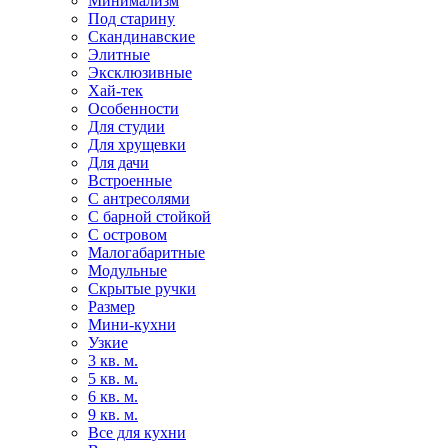
Минимализм
Под старину
Скандинавские
Элитные
Эксклюзивные
Хай-тек
Особенности
Для студии
Для хрущевки
Для дачи
Встроенные
С антресолями
С барной стойкой
С островом
Малогабаритные
Модульные
Скрытые ручки
Размер
Мини-кухни
Узкие
3 кв. м.
5 кв. м.
6 кв. м.
9 кв. м.
Все для кухни