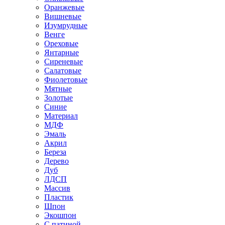
Оранжевые
Вишневые
Изумрудные
Венге
Ореховые
Янтарные
Сиреневые
Салатовые
Фиолетовые
Мятные
Золотые
Синие
Материал
МДФ
Эмаль
Акрил
Береза
Дерево
Дуб
ЛДСП
Массив
Пластик
Шпон
Экошпон
С патиной