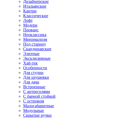
Дизайнерские
Итальянские
Кантри
Классические
Лофт
Модерн
Прованс
Неоклассика
Минимализм
Под старину
Скандинавские
Элитные
Эксклюзивные
Хай-тек
Особенности
Для студии
Для хрущевки
Для дачи
Встроенные
С антресолями
С барной стойкой
С островом
Малогабаритные
Модульные
Скрытые ручки