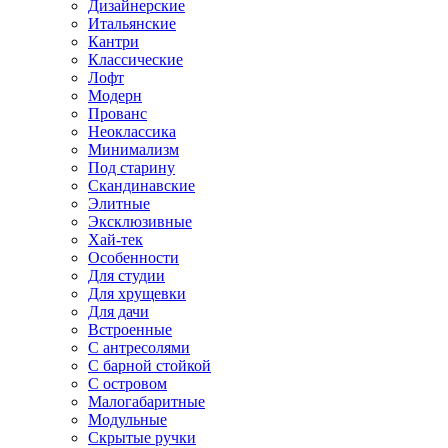
Дизайнерские
Итальянские
Кантри
Классические
Лофт
Модерн
Прованс
Неоклассика
Минимализм
Под старину
Скандинавские
Элитные
Эксклюзивные
Хай-тек
Особенности
Для студии
Для хрущевки
Для дачи
Встроенные
С антресолями
С барной стойкой
С островом
Малогабаритные
Модульные
Скрытые ручки