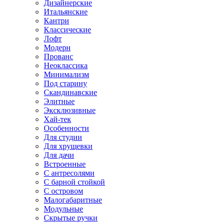
Дизайнерские
Итальянские
Кантри
Классические
Лофт
Модерн
Прованс
Неоклассика
Минимализм
Под старину
Скандинавские
Элитные
Эксклюзивные
Хай-тек
Особенности
Для студии
Для хрущевки
Для дачи
Встроенные
С антресолями
С барной стойкой
С островом
Малогабаритные
Модульные
Скрытые ручки