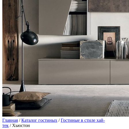
Главная
/
Каталог гостиных
/
Гостиные в стиле хай-
тек
/ Хьюстон