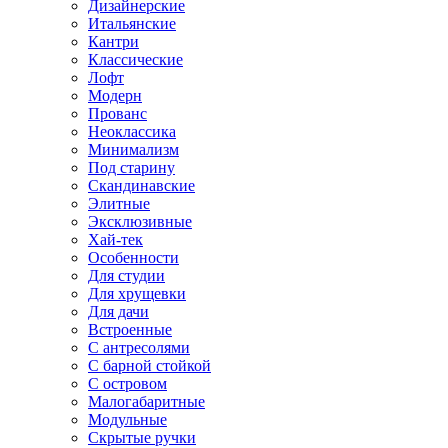
Дизайнерские
Итальянские
Кантри
Классические
Лофт
Модерн
Прованс
Неоклассика
Минимализм
Под старину
Скандинавские
Элитные
Эксклюзивные
Хай-тек
Особенности
Для студии
Для хрущевки
Для дачи
Встроенные
С антресолями
С барной стойкой
С островом
Малогабаритные
Модульные
Скрытые ручки