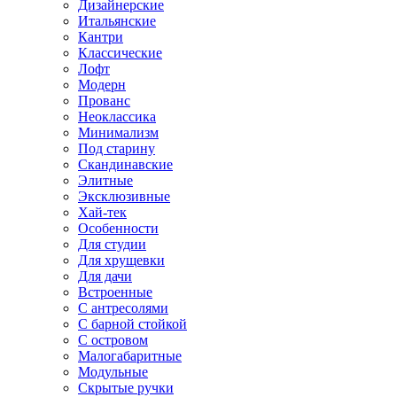
Дизайнерские
Итальянские
Кантри
Классические
Лофт
Модерн
Прованс
Неоклассика
Минимализм
Под старину
Скандинавские
Элитные
Эксклюзивные
Хай-тек
Особенности
Для студии
Для хрущевки
Для дачи
Встроенные
С антресолями
С барной стойкой
С островом
Малогабаритные
Модульные
Скрытые ручки