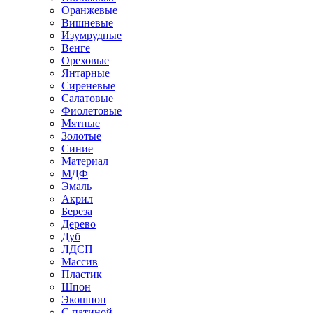
Оранжевые
Вишневые
Изумрудные
Венге
Ореховые
Янтарные
Сиреневые
Салатовые
Фиолетовые
Мятные
Золотые
Синие
Материал
МДФ
Эмаль
Акрил
Береза
Дерево
Дуб
ЛДСП
Массив
Пластик
Шпон
Экошпон
С патиной