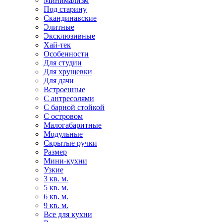
Минимализм
Под старину
Скандинавские
Элитные
Эксклюзивные
Хай-тек
Особенности
Для студии
Для хрущевки
Для дачи
Встроенные
С антресолями
С барной стойкой
С островом
Малогабаритные
Модульные
Скрытые ручки
Размер
Мини-кухни
Узкие
3 кв. м.
5 кв. м.
6 кв. м.
9 кв. м.
Все для кухни