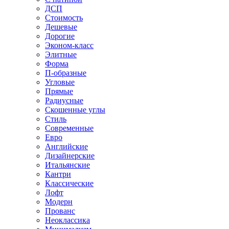
ДСП
Стоимость
Дешевые
Дорогие
Эконом-класс
Элитные
Форма
П-образные
Угловые
Прямые
Радиусные
Скошенные углы
Стиль
Современные
Евро
Английские
Дизайнерские
Итальянские
Кантри
Классические
Лофт
Модерн
Прованс
Неоклассика